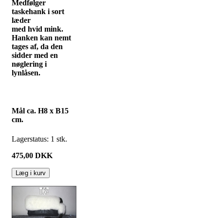
Medfølger
taskehank i sort
læder
med hvid mink.
Hanken kan nemt
tages af, da den
sidder med en
nøglering i
lynlåsen.
Mål ca. H8 x B15
cm.
Lagerstatus:
1
stk.
475,00
DKK
Læg i kurv