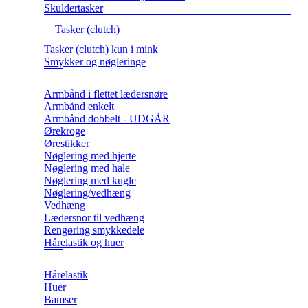
Skuldertasker
Tasker (clutch)
Tasker (clutch) kun i mink
Smykker og nøgleringe
Armbånd i flettet lædersnøre
Armbånd enkelt
Armbånd dobbelt - UDGÅR
Ørekroge
Ørestikker
Nøglering med hjerte
Nøglering med hale
Nøglering med kugle
Nøglering/vedhæng
Vedhæng
Lædersnor til vedhæng
Rengøring smykkedele
Hårelastik og huer
Hårelastik
Huer
Bamser