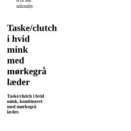
er ca. mål
indvendig
.
Taske/clutch
i hvid
mink
med
mørkegrå
læder
Taske/clutch i hvid
mink, kombineret
med mørkegrå
læder.