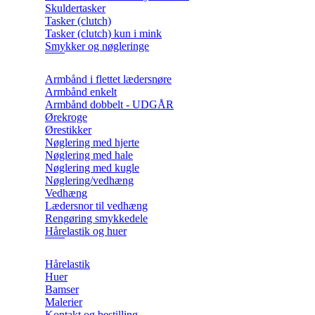
Skuldertasker
Tasker (clutch)
Tasker (clutch) kun i mink
Smykker og nøgleringe
Armbånd i flettet lædersnøre
Armbånd enkelt
Armbånd dobbelt - UDGÅR
Ørekroge
Ørestikker
Nøglering med hjerte
Nøglering med hale
Nøglering med kugle
Nøglering/vedhæng
Vedhæng
Lædersnor til vedhæng
Rengøring smykkedele
Hårelastik og huer
Hårelastik
Huer
Bamser
Malerier
Kontakt og bestilling