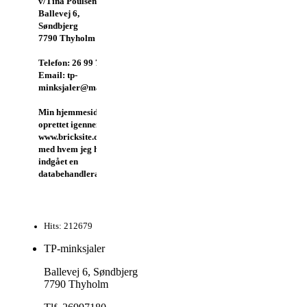
v/Tina Poulsen
Ballevej 6,
Søndbjerg
7790 Thyholm
Telefon: 26 99 71 80
Email: tp-
minksjaler@mail.dk
Min hjemmeside er
oprettet igennem
www.bricksite.dk,
med hvem jeg har
indgået en
databehandleraftale.
Hits: 212679
TP-minksjaler
Ballevej 6, Søndbjerg
7790 Thyholm