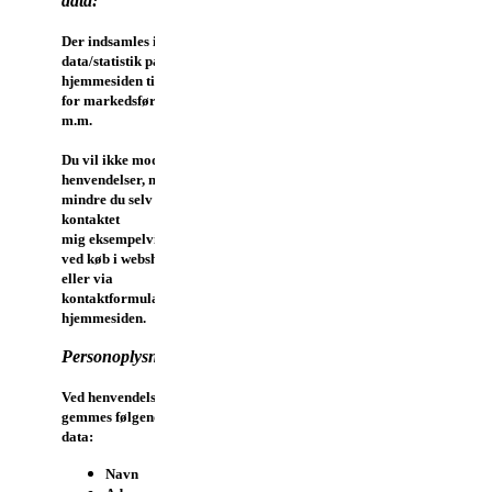
data:
Der indsamles ikke
data/statistik på
hjemmesiden til brug
for markedsføring
m.m.
Du vil ikke modtage
henvendelser, med
mindre du selv har
kontaktet
mig eksempelvis
ved køb i webshoppen
eller via
kontaktformularen på
hjemmesiden.
Personoplysninger:
Ved henvendelse
gemmes følgende
data:
Navn