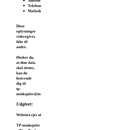
Adresse
Telefonummer
Mailadresse
Disse
oplysninger
videregives
ikke til
andre.
Ønsker du,
at dine data
skal slettes,
kan du
henvende
dig til
tp-
minksjaler@mail.dk.
Udgiver:
Websitet ejes af:
TP-minksjaler