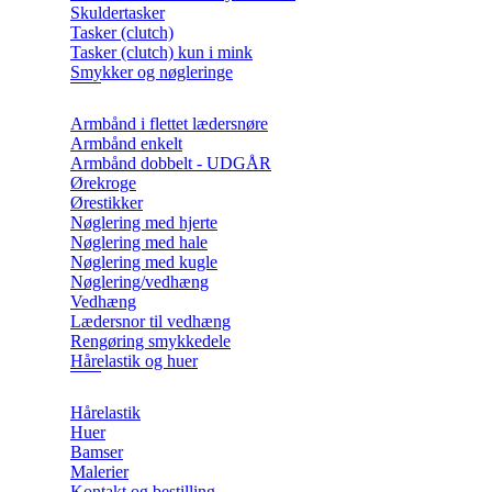
Skuldertasker
Tasker (clutch)
Tasker (clutch) kun i mink
Smykker og nøgleringe
Armbånd i flettet lædersnøre
Armbånd enkelt
Armbånd dobbelt - UDGÅR
Ørekroge
Ørestikker
Nøglering med hjerte
Nøglering med hale
Nøglering med kugle
Nøglering/vedhæng
Vedhæng
Lædersnor til vedhæng
Rengøring smykkedele
Hårelastik og huer
Hårelastik
Huer
Bamser
Malerier
Kontakt og bestilling