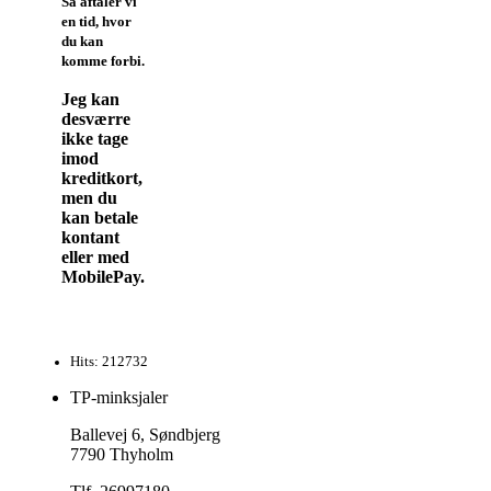
Så aftaler vi
en tid, hvor
du kan
komme forbi.
Jeg kan
desværre
ikke tage
imod
kreditkort,
men du
kan betale
kontant
eller med
MobilePay.
Hits: 212732
TP-minksjaler
Ballevej 6, Søndbjerg
7790 Thyholm