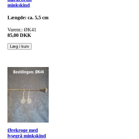
minkskind
Længde: ca. 5,5 cm
Varenr.: ØK41
85,00 DKK
Ørekroge med
lysegrå minkskind