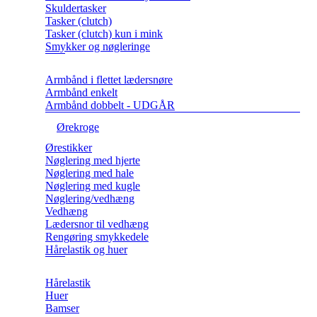
Skuldertasker
Tasker (clutch)
Tasker (clutch) kun i mink
Smykker og nøgleringe
Armbånd i flettet lædersnøre
Armbånd enkelt
Armbånd dobbelt - UDGÅR
Ørekroge
Ørestikker
Nøglering med hjerte
Nøglering med hale
Nøglering med kugle
Nøglering/vedhæng
Vedhæng
Lædersnor til vedhæng
Rengøring smykkedele
Hårelastik og huer
Hårelastik
Huer
Bamser