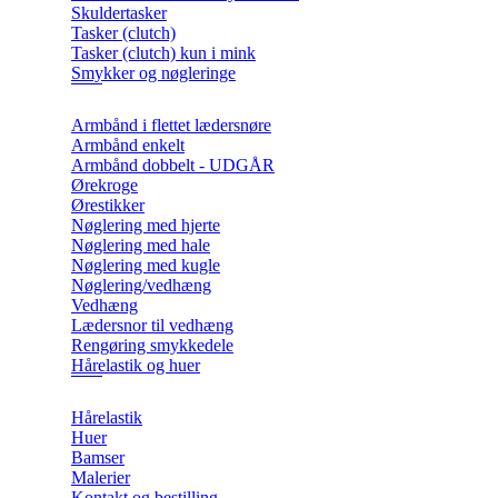
Skuldertasker
Tasker (clutch)
Tasker (clutch) kun i mink
Smykker og nøgleringe
Armbånd i flettet lædersnøre
Armbånd enkelt
Armbånd dobbelt - UDGÅR
Ørekroge
Ørestikker
Nøglering med hjerte
Nøglering med hale
Nøglering med kugle
Nøglering/vedhæng
Vedhæng
Lædersnor til vedhæng
Rengøring smykkedele
Hårelastik og huer
Hårelastik
Huer
Bamser
Malerier
Kontakt og bestilling