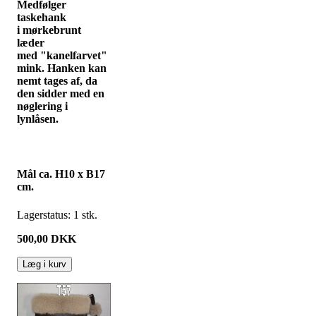
Medfølger
taskehank
i mørkebrunt
læder
med "kanelfarvet"
mink. Hanken kan
nemt tages af, da
den sidder med en
nøglering i
lynlåsen.
Mål ca. H10 x B17
cm.
Lagerstatus:
1
stk.
500,00
DKK
Læg i kurv