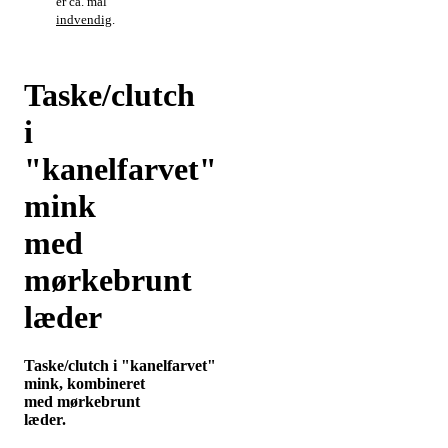
er ca. mål
indvendig
.
Taske/clutch
i
"kanelfarvet"
mink
med
mørkebrunt
læder
Taske/clutch i "kanelfarvet"
mink, kombineret
med mørkebrunt
læder.