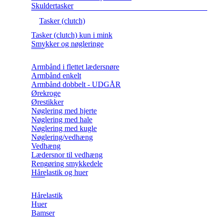
Skuldertasker
Tasker (clutch)
Tasker (clutch) kun i mink
Smykker og nøgleringe
Armbånd i flettet lædersnøre
Armbånd enkelt
Armbånd dobbelt - UDGÅR
Ørekroge
Ørestikker
Nøglering med hjerte
Nøglering med hale
Nøglering med kugle
Nøglering/vedhæng
Vedhæng
Lædersnor til vedhæng
Rengøring smykkedele
Hårelastik og huer
Hårelastik
Huer
Bamser