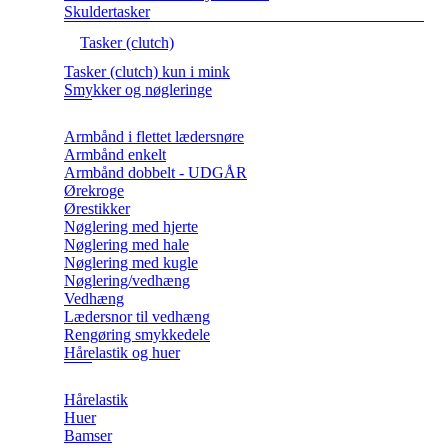
Skuldertasker
Tasker (clutch)
Tasker (clutch) kun i mink
Smykker og nøgleringe
Armbånd i flettet lædersnøre
Armbånd enkelt
Armbånd dobbelt - UDGÅR
Ørekroge
Ørestikker
Nøglering med hjerte
Nøglering med hale
Nøglering med kugle
Nøglering/vedhæng
Vedhæng
Lædersnor til vedhæng
Rengøring smykkedele
Hårelastik og huer
Hårelastik
Huer
Bamser