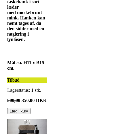
taskehank i sort
læder
med mørkebrunt
mink. Hanken kan
nemt tages af, da
den sidder med en
nøglering i
lynlåsen.
Mål ca. H11 x B15
cm.
Tilbud
Lagerstatus:
1
stk.
500,00
350,00
DKK
Læg i kurv