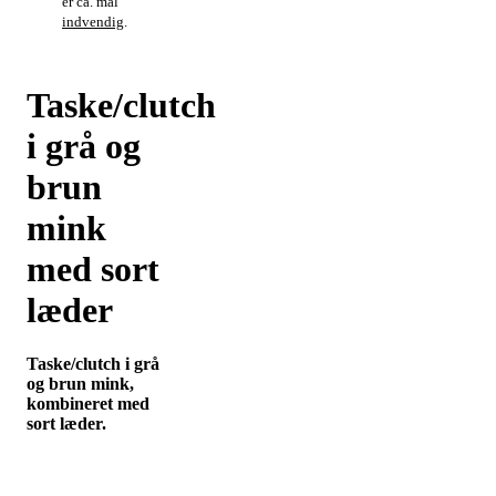
er ca. mål
indvendig
.
Taske/clutch
i grå og
brun
mink
med sort
læder
Taske/clutch i grå
og brun mink,
kombineret med
sort læder.